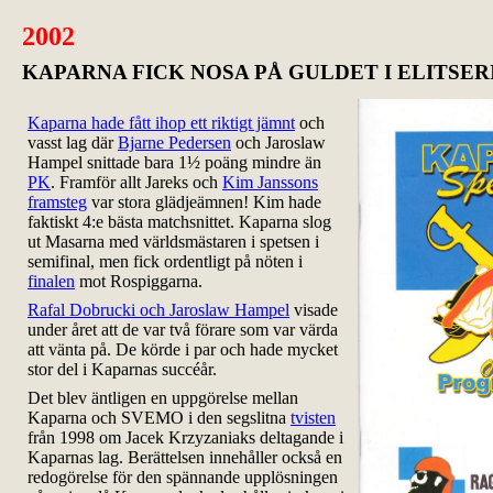
2002
KAPARNA FICK NOSA PÅ GULDET I ELITSER
Kaparna hade fått ihop ett riktigt jämnt
och
vasst lag där
Bjarne Pedersen
och Jaroslaw
Hampel snittade bara 1½ poäng mindre än
PK
. Framför allt Jareks och
Kim Janssons
framsteg
var stora glädjeämnen! Kim hade
faktiskt 4:e bästa matchsnittet. Kaparna slog
ut Masarna med världsmästaren i spetsen i
semifinal, men fick ordentligt på nöten i
finalen
mot Rospiggarna.
Rafal Dobrucki och Jaroslaw Hampel
visade
under året att de var två förare som var värda
att vänta på. De körde i par och hade mycket
stor del i Kaparnas succéår.
Det blev äntligen en uppgörelse mellan
Kaparna och SVEMO i den segslitna
tvisten
från 1998 om Jacek Krzyzaniaks deltagande i
Kaparnas lag. Berättelsen innehåller också en
redogörelse för den spännande upplösningen