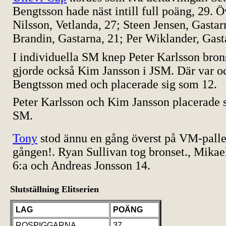
Bengtsson hade näst intill full poäng, 29. Ö
Nilsson, Vetlanda, 27; Steen Jensen, Gasta
Brandin, Gastarna, 21; Per Wiklander, Gast
I individuella SM knep Peter Karlsson bron
gjorde också Kim Jansson i JSM. Där var o
Bengtsson med och placerade sig som 12.
Peter Karlsson och Kim Jansson placerade s
SM.
Tony
stod ännu en gång överst på VM-palle
gången!. Ryan Sullivan tog bronset., Mikae
6:a och Andreas Jonsson 14.
Slutställning Elitserien
LAG
POÄNG
ROSPIGGARNA
37