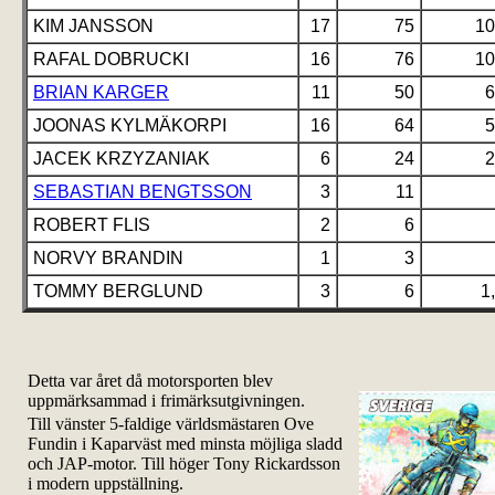
KIM JANSSON
17
75
10
RAFAL DOBRUCKI
16
76
10
BRIAN KARGER
11
50
6
JOONAS KYLMÄKORPI
16
64
5
JACEK KRZYZANIAK
6
24
2
SEBASTIAN BENGTSSON
3
11
ROBERT FLIS
2
6
NORVY BRANDIN
1
3
TOMMY BERGLUND
3
6
1
Detta var året då motorsporten blev
uppmärksammad i frimärksutgivningen.
Till vänster 5-faldige världsmästaren Ove
Fundin i Kaparväst med minsta möjliga sladd
och JAP-motor. Till höger Tony Rickardsson
i modern uppställning.