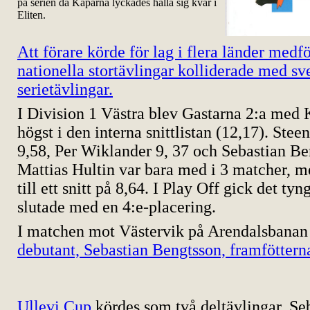
på serien då Kaparna lyckades hålla sig kvar i
Eliten.
Att förare körde för lag i flera länder med
nationella stortävlingar kolliderade med sv
serietävlingar.
I Division 1 Västra blev Gastarna 2:a med
högst i den interna snittlistan (12,17). Stee
9,58, Per Wiklander 9, 37 och Sebastian Be
Mattias Hultin var bara med i 3 matcher, m
till ett snitt på 8,64. I Play Off gick det tyn
slutade med en 4:e-placering.
I matchen mot Västervik på Arendalsbana
debutant, Sebastian Bengtsson, framföttern
Ullevi Cup
kördes som två deltävlingar. Se