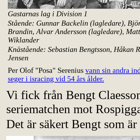
Gastarnas lag i Division 1
Stående: Gunnar Backelin (lagledare), Bjö
Brandin, Alvar Andersson (lagledare), Matt
Wiklander
Knästående: Sebastian Bengtsson, Håkan R
Jensen
Per Olof "Posa" Serenius
vann sin andra in
seger i isracing vid 54 års ålder.
Vi fick från Bengt Claesson
seriematchen mot Rospigga
Det är säkert Bengt som är