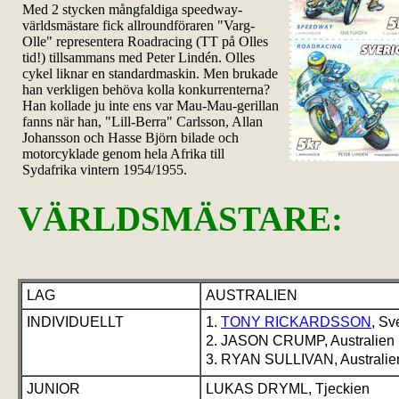
Med 2 stycken mångfaldiga speedway-
världsmästare fick allroundföraren "Varg-
Olle" representera Roadracing (TT på Olles
tid!) tillsammans med Peter Lindén. Olles
cykel liknar en standardmaskin. Men brukade
han verkligen behöva kolla konkurrenterna?
Han kollade ju inte ens var Mau-Mau-gerillan
fanns när han, "Lill-Berra" Carlsson, Allan
Johansson och Hasse Björn bilade och
motorcyklade genom hela Afrika till
Sydafrika vintern 1954/1955.
VÄRLDSMÄSTARE:
LAG
AUSTRALIEN
INDIVIDUELLT
1.
TONY RICKARDSSON
, Sv
2. JASON CRUMP, Australien
3. RYAN SULLIVAN, Australie
JUNIOR
LUKAS DRYML, Tjeckien