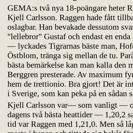
GEMA:s två nya 18-poängare heter R
Kjell Carlsson. Raggen hade fått till
oslagbar. Han bevakade dessutom sva
"lellebror" Gustaf och endast en enda
— lyckades Tigrarnas bäste man, Hof
Östblom, tränga sig mellan de tu. Parå
bästa bemärkelse kan man kalla den 
Berggren presterade. Av maximum fyr
hem de trettionio. Bra gjort! Det är 
i Sverige, som kan peka på en sådan s
Kjell Carlsson var— som vanligt — o
dagens två bästa heattider — 1,20,2 sa
tid var Raggen med 1,21,0. Men så lå