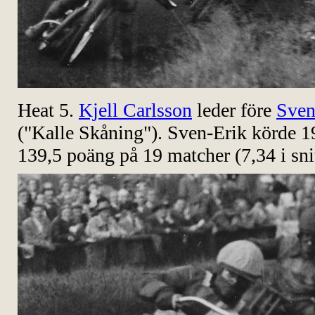
Heat 5.
Kjell Carlsson
leder före
Sven
("Kalle Skåning"). Sven-Erik körde 1
139,5 poäng på 19 matcher (7,34 i snit