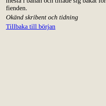
mesta i banan och tittade sig bakåt fö
fienden.
Okänd skribent och tidning
Tillbaka till början