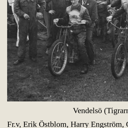
Vendelsö (Tigrar
Fr.v, Erik Östblom, Harry Engström,