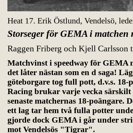
Heat 17. Erik Östlund, Vendelsö, lede
Storseger för GEMA i matchen 
Raggen Friberg och Kjell Carlsson t
Matchvinst i speedway för GEMA 
det låter nästan som en d saga! Lägg
göteborgare tog full pott, d.v.s. 18
Racing brukar varje vecka särskilt
senaste matchernas 18-poängare. De
ett lag tar hem två fulla potter u
gjorde dock GEMA i går under str
mot Vendelsös "Tigrar".