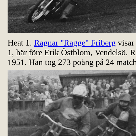
Heat 1.
Ragnar "Ragge" Friberg
visar
1, här före Erik Östblom, Vendelsö. 
1951. Han tog 273 poäng på 24 matchar