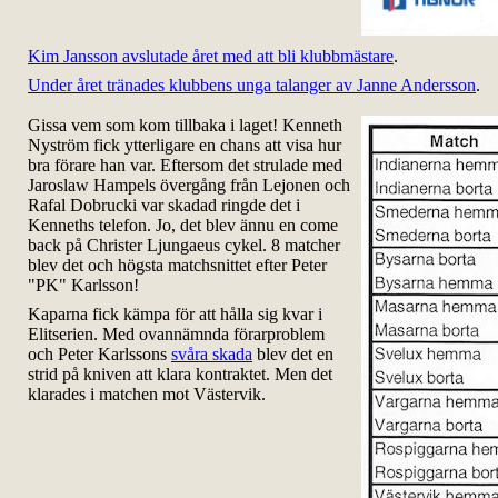
Kim Jansson avslutade året med att bli klubbmästare
.
Under året tränades klubbens unga talanger av Janne Andersson
.
Gissa vem som kom tillbaka i laget! Kenneth
Nyström fick ytterligare en chans att visa hur
bra förare han var. Eftersom det strulade med
Jaroslaw Hampels övergång från Lejonen och
Rafal Dobrucki var skadad ringde det i
Kenneths telefon. Jo, det blev ännu en come
back på Christer Ljungaeus cykel. 8 matcher
blev det och högsta matchsnittet efter Peter
"PK" Karlsson!
Kaparna fick kämpa för att hålla sig kvar i
Elitserien. Med ovannämnda förarproblem
och Peter Karlssons
svåra skada
blev det en
strid på kniven att klara kontraktet. Men det
klarades i matchen mot Västervik.