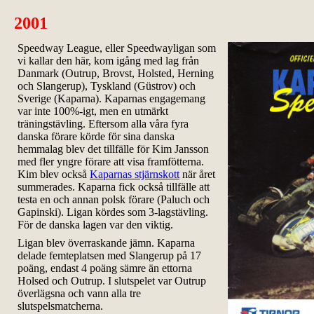
2001
Speedway League, eller Speedwayligan som
vi kallar den här, kom igång med lag från
Danmark (Outrup, Brovst, Holsted, Herning
och Slangerup), Tyskland (Güstrov) och
Sverige (Kaparna). Kaparnas engagemang
var inte 100%-igt, men en utmärkt
träningstävling. Eftersom alla våra fyra
danska förare körde för sina danska
hemmalag blev det tillfälle för Kim Jansson
med fler yngre förare att visa framfötterna.
Kim blev också
Kaparnas stjärnskott
när året
summerades. Kaparna fick också tillfälle att
testa en och annan polsk förare (Paluch och
Gapinski). Ligan kördes som 3-lagstävling.
För de danska lagen var den viktig.
Ligan blev överraskande jämn. Kaparna
delade femteplatsen med Slangerup på 17
poäng, endast 4 poäng sämre än ettorna
Holsed och Outrup. I slutspelet var Outrup
överlägsna och vann alla tre
slutspelsmatcherna.