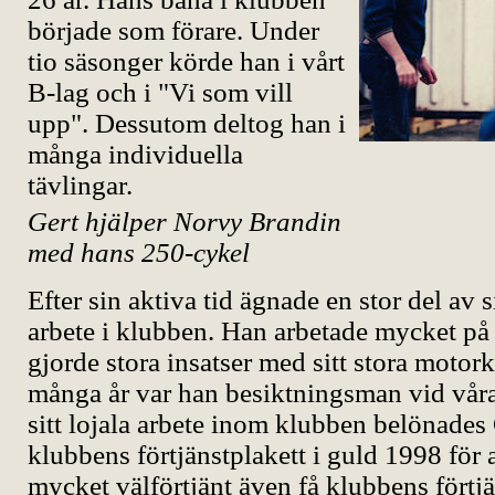
började som förare. Under
tio säsonger körde han i vårt
B-lag och i "Vi som vill
upp". Dessutom deltog han i
många individuella
tävlingar.
Gert hjälper Norvy Brandin
med hans 250-cykel
Efter sin aktiva tid ägnade en stor del av s
arbete i klubben. Han arbetade mycket på
gjorde stora insatser med sitt stora moto
många år var han besiktningsman vid våra
sitt lojala arbete inom klubben belönades
klubbens förtjänstplakett i guld 1998 för at
mycket välförtjänt även få klubbens förtj