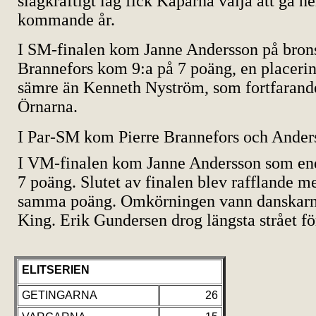
slagkraftigt lag fick Kaparna välja att gå ner
kommande år.
I SM-finalen kom Janne Andersson på brons
Brannefors kom 9:a på 7 poäng, en placeri
sämre än Kenneth Nyström, som fortfarande
Örnarna.
I Par-SM kom Pierre Brannefors och Anders
I VM-finalen kom Janne Andersson som en
7 poäng. Slutet av finalen blev rafflande m
samma poäng. Omkörningen vann danskarn
King. Erik Gundersen drog längsta strået f
ELITSERIEN
GETINGARNA
26