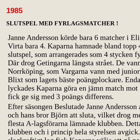
1985
SLUTSPEL MED FYRLAGSMATCHER !
Janne Andersson körde bara 6 matcher i Eli
Virta bara 4. Kaparna hamnade bland topp 4
slutspel, som arrangerades som 4 stycken f
Där drog Getingarna längsta strået. De vann
Norrköping, som Vargarna vann med junio
Blixt som lagets bäste poängplockare. Enda
lyckades Kaparna göra en jämn match mot
fick ge sig med 3 poängs differens.
Efter säsongen Beslutade Janne Andersson a
och hans bror Björn att sluta, vilket drog me
flesta A-lagsförarna lämnade klubben. Detta
klubben och i princip hela styrelsen avgick.